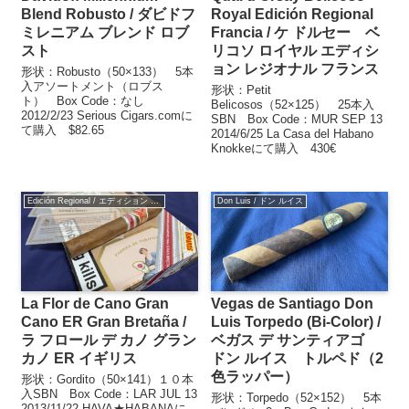
Blend Robusto / ダビドフ
Royal Edición Regional
ミレニアム ブレンド ロブ
Francia / ケ ドルセー ベ
スト
リコソ ロイヤル エディシ
ョン レジオナル フランス
形状：Robusto（50×133） 5本
入アソートメント（ロブス
形状：Petit
ト） Box Code：なし
Belicosos（52×125） 25本入
2012/2/23 Serious Cigars.comに
SBN Box Code：MUR SEP 13
て購入 $82.65
2014/6/25 La Casa del Habano
Knokkeにて購入 430€
Edición Regional / エディション レジオナル
Don Luis / ドン ルイス
La Flor de Cano Gran
Vegas de Santiago Don
Cano ER Gran Bretaña /
Luis Torpedo (Bi-Color) /
ラ フロール デ カノ グラン
ベガス デ サンティアゴ
カノ ER イギリス
ドン ルイス トルペド（2
色ラッパー）
形状：Gordito（50×141）１０本
入SBN Box Code：LAR JUL 13
形状：Torpedo（52×152） 5本
2013/11/22 HAVA★HABANAに