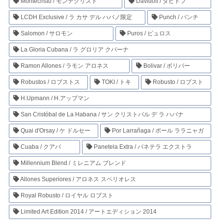
Montecristo / モンテクリスト
Davidoff / ダビドフ
LCDH Exclusive / ラ カサ デル ハバノ限定
Punch / パンチ
Salomon / サロモン
Puros / ピュロス
La Gloria Cubana / ラ グロリア クバーナ
Ramon Allones / ラモン アロネス
Bolivar / ボリバー
Robustos / ロブストス
TOKI / トキ
Robusto / ロブスト
H.Upmann / H.アップマン
San Cristóbal de La Habana / サン クリストバル デ ラ ハバナ
Quai d'Orsay / ケ ドルセー
Por Larrañaga / ポール ララニャガ
Cuaba / クアバ
Panetela Extra / パネテラ エクストラ
Millennium Blend / ミレニアム ブレンド
Allones Superiores / アロネス スペリオレス
Royal Robusto / ロイヤル ロブスト
Limited Art Edition 2014 / アートエディション 2014