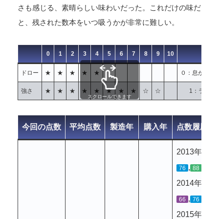
さも感じる、素晴らしい味わいだった。これだけの味だ
と、残された数本をいつ吸うかが非常に難しい。
0
1
2
3
4
5
6
7
8
9
10
ドロー
★
★
★
★
★
０：息が通ら
強さ
★
★
★
★
★
★
★
★
☆
☆
1：ライト
スクロールできます
今回の点数
平均点数
製造年
購入年
点数履歴
2013年
,
,
76
88
67
2014年
,
,
,
66
76
93
2015年