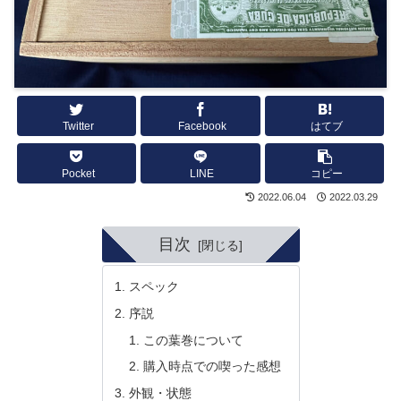
Twitter
Facebook
はてブ
Pocket
LINE
コピー
2022.06.04
2022.03.29
目次
スペック
序説
この葉巻について
購入時点での喫った感想
外観・状態