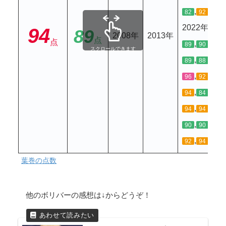
,
82
92
2022年
94
89
2008年
2013年
点
点
,
,
,
89
90
84
スクロールできます
,
,
,
89
88
88
,
,
,
96
92
94
,
,
,
94
84
84
,
,
,
94
94
92
,
,
,
90
90
90
,
,
,
92
94
93
葉巻の点数
他のボリバーの感想は↓からどうぞ！