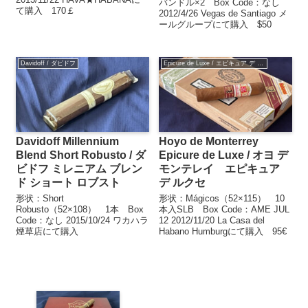
バンドル×2 Box Code：なし
て購入 170￡
2012/4/26 Vegas de Santiago メ
ールグループにて購入 $50
Davidoff / ダビドフ
Epicure de Luxe / エピキュア デ ルクセ
Davidoff Millennium
Hoyo de Monterrey
Blend Short Robusto / ダ
Epicure de Luxe / オヨ デ
ビドフ ミレニアム ブレン
モンテレイ エピキュア
ド ショート ロブスト
デ ルクセ
形状：Short
形状：Mágicos（52×115） 10
Robusto（52×108） 1本 Box
本入SLB Box Code：AME JUL
Code：なし 2015/10/24 ワカハラ
12 2012/11/20 La Casa del
煙草店にて購入
Habano Humburgにて購入 95€