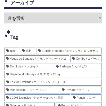
アーカイブ
Tag
葉巻
感想
Edición Regional / エディション レジオナル
Vegas de Santiago / ベガス デ サンティアゴ
Cohiba / コイーバ
Don Luis / ドン ルイス
Partagas / パルタガス
Hoyo de Monterrey / オヨ デ モンテレイ
Edición Limitada / エディション リミターダ
Montecristo / モンテクリスト
Davidoff / ダビドフ
LCDH Exclusive / ラ カサ デル ハバノ限定
Punch / パンチ
Salomon / サロモン
Puros / ピュロス