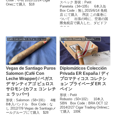
Code：不明 2012/11/24 Cigar
スペック 形状：Petit
Oneにて購入 $18
Panetela（34×105） 6本入缶
Box Code：無し2015/6/14 免税
店 にて購入 序説 この葉巻に
ついて 出張の時に、空港の国
際免税店で購入した、ダビドフ
のニカ...
Café Con Leche / カフェ コン レチェ
Colección Privada ER España / コレクション プライベーダ ER スペイン
Vegas de Santiago Puros
Diplomáticos Colección
Salomon (Café Con
Privada ER España / ディ
Leche Wrapper) / ベガス
プロマティコス コレクシ
デ サンティアゴ ピュロス
ョン プライベーダ ER ス
サロモン (カフェ コン レチ
ペイン
ェ ラッパー)
形状：Petit
Robusto（50×102） 10本入
形状：Salomon（58×191） 4種
SBN Box Code：BRA OCT 12
8本入バンドル Box Code：な
2014/2/27 Cigar Trading Onlineに
し 2012/7/9 Vegas de Santiagoメ
て購入 100€
ールグループにて購入 $28