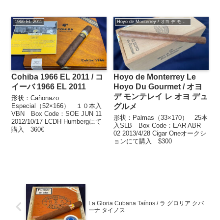
1966 EL 2011
Hoyo de Monterrey / オヨ デ モンテレイ
Cohiba 1966 EL 2011 / コ
Hoyo de Monterrey Le
イーバ 1966 EL 2011
Hoyo Du Gourmet / オヨ
デ モンテレイ レ オヨ デュ
形状：Cañonazo
Especial（52×166） １０本入
グルメ
VBN Box Code：SOE JUN 11
形状：Palmas（33×170） 25本
2012/10/17 LCDH Humbergにて
入SLB Box Code：EAR ABR
購入 360€
02 2013/4/28 Cigar Oneオークシ
ョンにて購入 $300
La Gloria Cubana Taínos / ラ グロリア クバ
ーナ タイノス