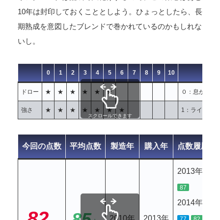
10年は封印しておくこととしよう。ひょっとしたら、長
期熟成を意図したブレンドで巻かれているのかもしれな
いし。
0
1
2
3
4
5
6
7
8
9
10
ドロー
★
★
★
★
★
★
０：息が通ら
強さ
★
★
★
★
★
★
★
1：ライト 
スクロールできます
今回の点数
平均点数
製造年
購入年
点数履歴
2013年
87
2014年
82
85
2010年
2013年
,
77
82