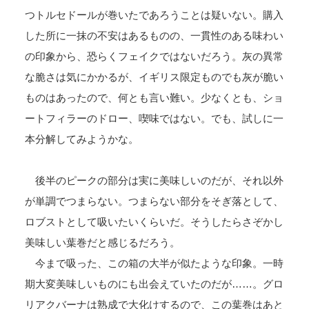
つトルセドールが巻いたであろうことは疑いない。購入
した所に一抹の不安はあるものの、一貫性のある味わい
の印象から、恐らくフェイクではないだろう。灰の異常
な脆さは気にかかるが、イギリス限定ものでも灰が脆い
ものはあったので、何とも言い難い。少なくとも、ショ
ートフィラーのドロー、喫味ではない。でも、試しに一
本分解してみようかな。
後半のピークの部分は実に美味しいのだが、それ以外
が単調でつまらない。つまらない部分をそぎ落として、
ロブストとして吸いたいくらいだ。そうしたらさぞかし
美味しい葉巻だと感じるだろう。
今まで吸った、この箱の大半が似たような印象。一時
期大変美味しいものにも出会えていたのだが……。グロ
リアクバーナは熟成で大化けするので、この葉巻はあと