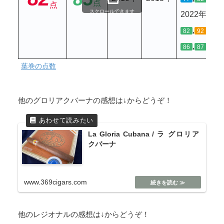
点
点
スクロールできます
2022年
,
,
,
82
92
93
,
,
,
86
87
85
葉巻の点数
他のグロリアクバーナの感想は↓からどうぞ！
La Gloria Cubana / ラ グロリア
クバーナ
www.369cigars.com
他のレジオナルの感想は↓からどうぞ！