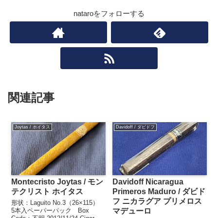
nataroをフォローする
関連記事
Joytas / ホイタス
Davidoff / ダビドフ
Montecristo Joytas / モン
Davidoff Nicaragua
テクリスト ホイタス
Primeros Maduro / ダビド
フ ニカラグア プリメロス
形状：Laguito No.3（26×115）
5本入ペーパーパック Box
マデューロ