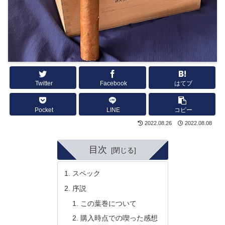
Twitter
Facebook
はてブ
Pocket
LINE
コピー
2022.08.26
2022.08.08
目次
スペック
序説
この葉巻について
購入時点での喫った感想