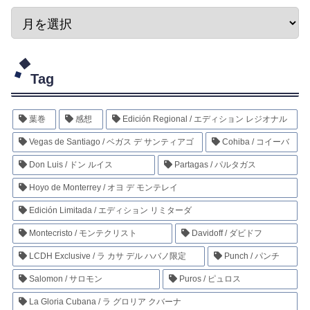
Tag
葉巻
感想
Edición Regional / エディション レジオナル
Vegas de Santiago / ベガス デ サンティアゴ
Cohiba / コイーバ
Don Luis / ドン ルイス
Partagas / パルタガス
Hoyo de Monterrey / オヨ デ モンテレイ
Edición Limitada / エディション リミターダ
Montecristo / モンテクリスト
Davidoff / ダビドフ
LCDH Exclusive / ラ カサ デル ハバノ限定
Punch / パンチ
Salomon / サロモン
Puros / ピュロス
La Gloria Cubana / ラ グロリア クバーナ