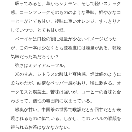
吸ってみると、草からシナモン、そして軽いスナック
感。コーンフレークそのもののような香味。鮮やかなコ
ーヒーがとても甘い。後味に重いオレンジ。すっきりと
していつつ、とても甘い煙。
ベーイケは口径の割に煙量が少ないイメージだった
が、この一本は少なくとも並程度には煙量がある。乾燥
気味だった為だろうか？
強さはミディアムーフル。
米の甘み、シトラスの酸味と爽快感。煙は絹のように
柔らかだが、結構なペッパー感があり、喉に刺さる。オ
ークモスと腐葉土。苦味は強いが、コーヒーの香味と合
わさって、個性の範囲内に収まっている。
喉奥が甘い。中国茶の世界で喉韻だとか回甘だとか表
現されるものに似ている。しかし、このレベルの喉韻を
得られるお茶はなかなかない。