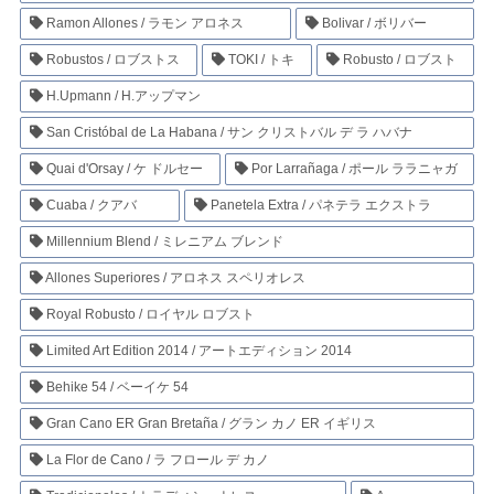
Ramon Allones / ラモン アロネス
Bolivar / ボリバー
Robustos / ロブストス
TOKI / トキ
Robusto / ロブスト
H.Upmann / H.アップマン
San Cristóbal de La Habana / サン クリストバル デ ラ ハバナ
Quai d'Orsay / ケ ドルセー
Por Larrañaga / ポール ララニャガ
Cuaba / クアバ
Panetela Extra / パネテラ エクストラ
Millennium Blend / ミレニアム ブレンド
Allones Superiores / アロネス スペリオレス
Royal Robusto / ロイヤル ロブスト
Limited Art Edition 2014 / アートエディション 2014
Behike 54 / ベーイケ 54
Gran Cano ER Gran Bretaña / グラン カノ ER イギリス
La Flor de Cano / ラ フロール デ カノ