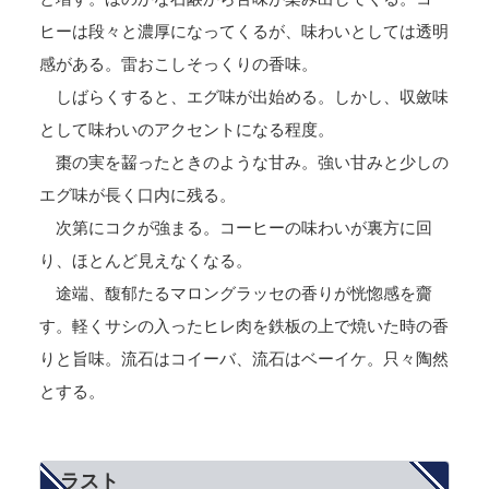
ヒーは段々と濃厚になってくるが、味わいとしては透明
感がある。雷おこしそっくりの香味。
しばらくすると、エグ味が出始める。しかし、収斂味
として味わいのアクセントになる程度。
棗の実を齧ったときのような甘み。強い甘みと少しの
エグ味が長く口内に残る。
次第にコクが強まる。コーヒーの味わいが裏方に回
り、ほとんど見えなくなる。
途端、馥郁たるマロングラッセの香りが恍惚感を齎
す。軽くサシの入ったヒレ肉を鉄板の上で焼いた時の香
りと旨味。流石はコイーバ、流石はベーイケ。只々陶然
とする。
ラスト