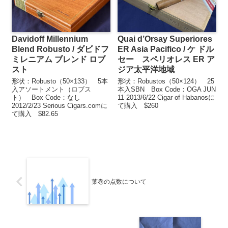
Davidoff Millennium
Quai d’Orsay Superiores
Blend Robusto / ダビドフ
ER Asia Pacifico / ケ ドル
ミレニアム ブレンド ロブ
セー スペリオレス ER ア
スト
ジア太平洋地域
形状：Robusto（50×133） 5本
形状：Robustos（50×124） 25
入アソートメント（ロブス
本入SBN Box Code：OGA JUN
ト） Box Code：なし
11 2013/6/22 Cigar of Habanosに
2012/2/23 Serious Cigars.comに
て購入 $260
て購入 $82.65
葉巻の点数について