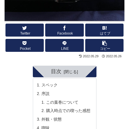
Twitter
Facebook
はてブ
Pocket
LINE
コピー
2022.05.29
2022.05.26
目次
スペック
序説
この葉巻について
購入時点での喫った感想
外観・状態
喫味