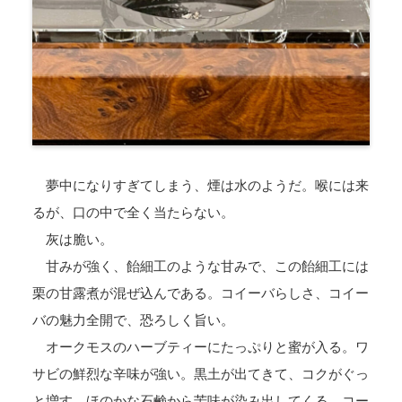
夢中になりすぎてしまう、煙は水のようだ。喉には来
るが、口の中で全く当たらない。
灰は脆い。
甘みが強く、飴細工のような甘みで、この飴細工には
栗の甘露煮が混ぜ込んである。コイーバらしさ、コイー
バの魅力全開で、恐ろしく旨い。
オークモスのハーブティーにたっぷりと蜜が入る。ワ
サビの鮮烈な辛味が強い。黒土が出てきて、コクがぐっ
と増す。ほのかな石鹸から苦味が染み出してくる。コー