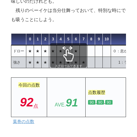
味しいのだけれども。
残りのベーイケは当分仕舞っておいて、特別な時にで
も吸うことにしよう。
0
1
2
3
4
5
6
7
8
9
10
ドロー
★
★
★
★
★
★
★
０：息が通ら
強さ
★
★
★
★
★
★
★
★
1：ライト
スクロールできます
今回の点数
点数履歴
92
91
,
,
90
90
90
AVE.
点
葉巻の点数