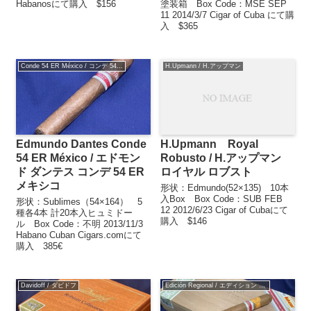
Habanosにて購入 $156
塗装箱 Box Code：MSE SEP
11 2014/3/7 Cigar of Cuba にて購
入 $365
Conde 54 ER México / コンデ 54 ER メキシコ
H.Upmann / H.アップマン
Edmundo Dantes Conde
H.Upmann Royal
54 ER México / エドモン
Robusto / H.アップマン
ド ダンテス コンデ 54 ER
ロイヤル ロブスト
メキシコ
形状：Edmundo(52×135) 10本
入Box Box Code：SUB FEB
形状：Sublimes（54×164） 5
12 2012/6/23 Cigar of Cubaにて
種各4本 計20本入ヒュミドー
購入 $146
ル Box Code：不明 2013/11/3
Habano Cuban Cigars.comにて
購入 385€
Davidoff / ダビドフ
Edición Regional / エディション レジオナル