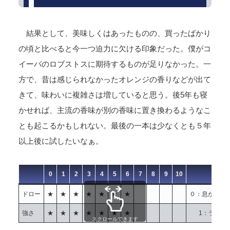
結果として、美味しくはあったものの、買ったばかり
の頃と比べると今一つ迫力に欠ける印象だった。僕がコ
イーバのロブストスに期待するものが足りなかった。一
方で、昔は感じられなかったオレンジの香りなどが出て
きて、味わいに複雑さは増していると思う。後5年も寝
かせれば、主流の香味が別の香味に置き換わるようなこ
とも起こるかもしれない。最後の一本は少なくとも５年
以上後に試したいなぁ。
0
1
2
3
4
5
6
7
8
9
10
ドロー
★
★
★
★
★
★
★
０：息が通ら
強さ
★
★
★
★
★
★
★
1：ライト
スクロールできます