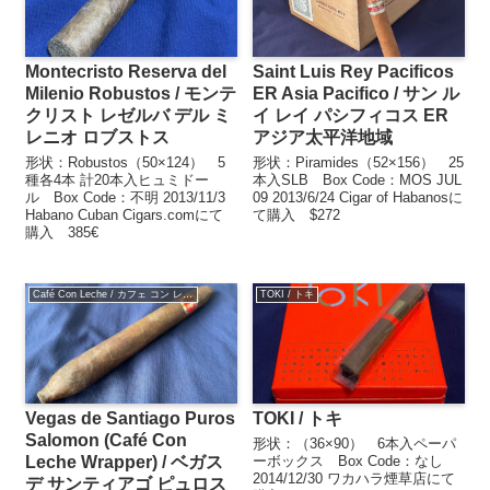
Montecristo Reserva del
Saint Luis Rey Pacificos
Milenio Robustos / モンテ
ER Asia Pacifico / サン ル
クリスト レゼルバ デル ミ
イ レイ パシフィコス ER
レニオ ロブストス
アジア太平洋地域
形状：Robustos（50×124） 5
形状：Piramides（52×156） 25
種各4本 計20本入ヒュミドー
本入SLB Box Code：MOS JUL
ル Box Code：不明 2013/11/3
09 2013/6/24 Cigar of Habanosに
Habano Cuban Cigars.comにて
て購入 $272
購入 385€
Café Con Leche / カフェ コン レチェ
TOKI / トキ
Vegas de Santiago Puros
TOKI / トキ
Salomon (Café Con
形状：（36×90） 6本入ペーパ
Leche Wrapper) / ベガス
ーボックス Box Code：なし
2014/12/30 ワカハラ煙草店にて
デ サンティアゴ ピュロス