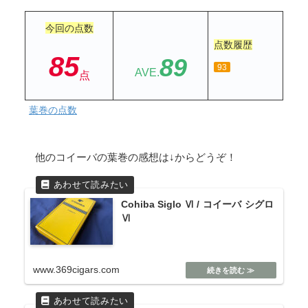
今回の点数
点数履歴
85
89
93
AVE.
点
葉巻の点数
他のコイーバの葉巻の感想は↓からどうぞ！
Cohiba Siglo Ⅵ / コイーバ シグロ
Ⅵ
www.369cigars.com