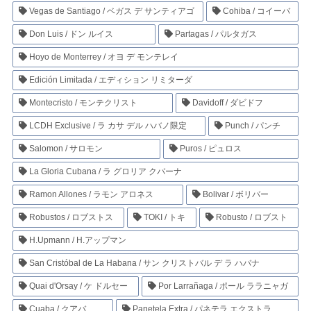
Vegas de Santiago / ベガス デ サンティアゴ
Cohiba / コイーバ
Don Luis / ドン ルイス
Partagas / パルタガス
Hoyo de Monterrey / オヨ デ モンテレイ
Edición Limitada / エディション リミターダ
Montecristo / モンテクリスト
Davidoff / ダビドフ
LCDH Exclusive / ラ カサ デル ハバノ限定
Punch / パンチ
Salomon / サロモン
Puros / ピュロス
La Gloria Cubana / ラ グロリア クバーナ
Ramon Allones / ラモン アロネス
Bolivar / ボリバー
Robustos / ロブストス
TOKI / トキ
Robusto / ロブスト
H.Upmann / H.アップマン
San Cristóbal de La Habana / サン クリストバル デ ラ ハバナ
Quai d'Orsay / ケ ドルセー
Por Larrañaga / ポール ララニャガ
Cuaba / クアバ
Panetela Extra / パネテラ エクストラ