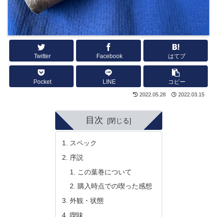
Twitter
Facebook
はてブ
Pocket
LINE
コピー
2022.05.28
2022.03.15
目次
スペック
序説
この葉巻について
購入時点での喫った感想
外観・状態
喫味