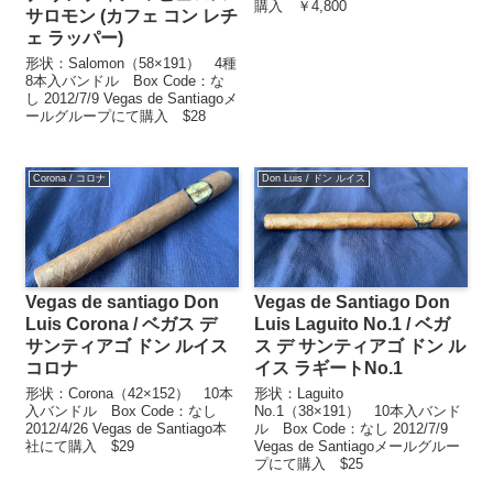
購入 ￥4,800
サロモン (カフェ コン レチ
ェ ラッパー)
形状：Salomon（58×191） 4種
8本入バンドル Box Code：な
し 2012/7/9 Vegas de Santiagoメ
ールグループにて購入 $28
Corona / コロナ
Don Luis / ドン ルイス
Vegas de santiago Don
Vegas de Santiago Don
Luis Corona / ベガス デ
Luis Laguito No.1 / ベガ
サンティアゴ ドン ルイス
ス デ サンティアゴ ドン ル
コロナ
イス ラギートNo.1
形状：Corona（42×152） 10本
形状：Laguito
入バンドル Box Code：なし
No.1（38×191） 10本入バンド
2012/4/26 Vegas de Santiago本
ル Box Code：なし 2012/7/9
社にて購入 $29
Vegas de Santiagoメールグルー
プにて購入 $25