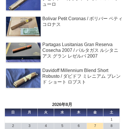
ューロ
Bolivar Petit Coronas / ボリバー ペティ
コロナス
Partagas Lusitanias Gran Reserva
Cosecha 2007 / パルタガス ルシタニ
アス グラン レゼルバ 2007
Davidoff Millennium Blend Short
Robusto / ダビドフ ミレニアム ブレン
ド ショート ロブスト
2026年8月
日
月
火
水
木
金
土
1
2
3
4
5
6
7
8