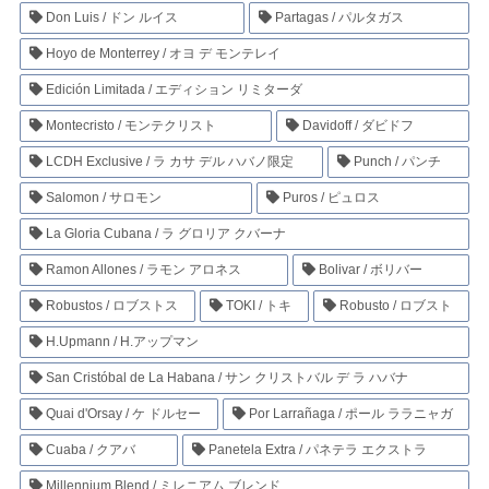
Don Luis / ドン ルイス
Partagas / パルタガス
Hoyo de Monterrey / オヨ デ モンテレイ
Edición Limitada / エディション リミターダ
Montecristo / モンテクリスト
Davidoff / ダビドフ
LCDH Exclusive / ラ カサ デル ハバノ限定
Punch / パンチ
Salomon / サロモン
Puros / ピュロス
La Gloria Cubana / ラ グロリア クバーナ
Ramon Allones / ラモン アロネス
Bolivar / ボリバー
Robustos / ロブストス
TOKI / トキ
Robusto / ロブスト
H.Upmann / H.アップマン
San Cristóbal de La Habana / サン クリストバル デ ラ ハバナ
Quai d'Orsay / ケ ドルセー
Por Larrañaga / ポール ララニャガ
Cuaba / クアバ
Panetela Extra / パネテラ エクストラ
Millennium Blend / ミレニアム ブレンド