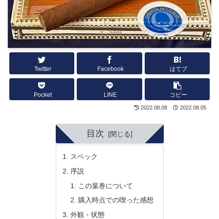
Twitter
Facebook
はてブ
Pocket
LINE
コピー
2022.08.08
2022.08.05
目次
スペック
序説
この葉巻について
購入時点での喫った感想
外観・状態