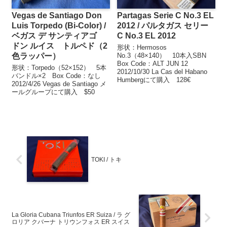
Vegas de Santiago Don
Partagas Serie C No.3 EL
Luis Torpedo (Bi-Color) /
2012 / パルタガス セリー
ベガス デ サンティアゴ
C No.3 EL 2012
ドン ルイス トルペド（2
形状：Hermosos
色ラッパー）
No.3（48×140） 10本入SBN
Box Code：ALT JUN 12
形状：Torpedo（52×152） 5本
2012/10/30 La Cas del Habano
バンドル×2 Box Code：なし
Humbergにて購入 128€
2012/4/26 Vegas de Santiago メ
ールグループにて購入 $50
TOKI / トキ
La Gloria Cubana Triunfos ER Suiza / ラ グ
ロリア クバーナ トリウンフォス ER スイス