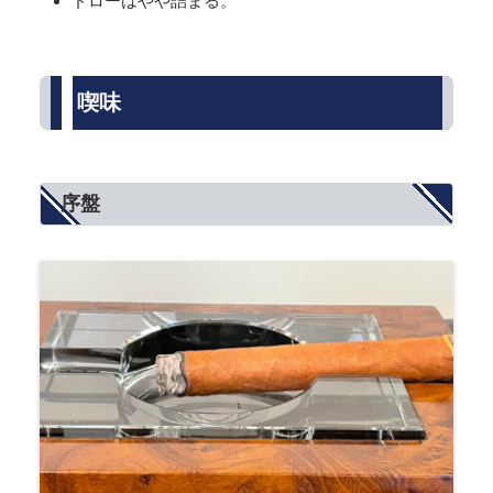
ドローはやや詰まる。
喫味
序盤