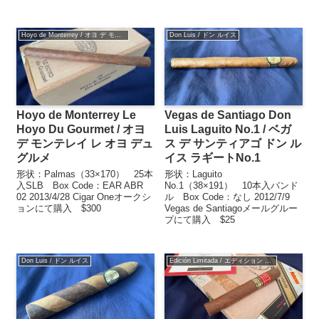
Hoyo de Monterrey / オヨ デ モンテレイ
Don Luis / ドン ルイス
Hoyo de Monterrey Le
Vegas de Santiago Don
Hoyo Du Gourmet / オヨ
Luis Laguito No.1 / ベガ
デ モンテレイ レ オヨ デュ
ス デ サンティアゴ ドン ル
グルメ
イス ラギートNo.1
形状：Palmas（33×170） 25本
形状：Laguito
入SLB Box Code：EAR ABR
No.1（38×191） 10本入バンド
02 2013/4/28 Cigar Oneオークシ
ル Box Code：なし 2012/7/9
ョンにて購入 $300
Vegas de Santiagoメールグルー
プにて購入 $25
Don Luis / ドン ルイス
Edición Limitada / エディション リミターダ