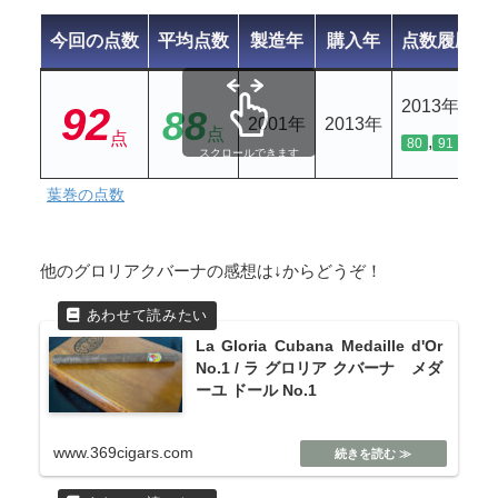
今回の点数
平均点数
製造年
購入年
点数履歴
2013年
92
88
2001年
2013年
点
点
,
80
91
スクロールできます
葉巻の点数
他のグロリアクバーナの感想は↓からどうぞ！
La Gloria Cubana Medaille d'Or
No.1 / ラ グロリア クバーナ メダ
ーユ ドール No.1
www.369cigars.com