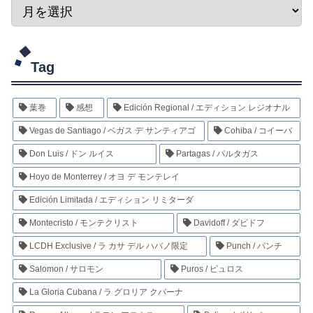
Tag
葉巻
感想
Edición Regional / エディション レジオナル
Vegas de Santiago / ベガス デ サンティアゴ
Cohiba / コイーバ
Don Luis / ドン ルイス
Partagas / パルタガス
Hoyo de Monterrey / オヨ デ モンテレイ
Edición Limitada / エディション リミターダ
Montecristo / モンテクリスト
Davidoff / ダビドフ
LCDH Exclusive / ラ カサ デル ハバノ限定
Punch / パンチ
Salomon / サロモン
Puros / ピュロス
La Gloria Cubana / ラ グロリア クバーナ