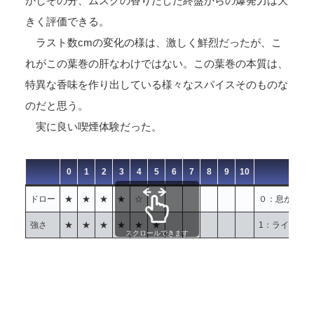
かしその分、ムスクの香りだした終盤からの爆発力は大
きく評価できる。
ラスト数cmの変化の様は、激しく鮮烈だったが、こ
れがこの葉巻の肝なわけではない。この葉巻の本質は、
特異な香味を作り出している様々なスパイスそのものな
のだと思う。
実に良い喫煙体験だった。
0
1
2
3
4
5
6
7
8
9
10
ドロー
★
★
★
★
☆
０：息が通ら
強さ
★
★
★
★
★
★
1：ライト 
スクロールできます