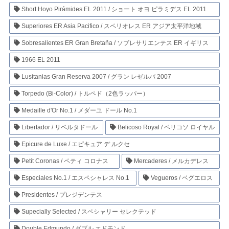
Short Hoyo Pirámides EL 2011 / ショート オヨ ピラミデス EL 2011
Superiores ER Asia Pacifico / スペリオレス ER アジア太平洋地域
Sobresalientes ER Gran Bretaña / ソブレサリエンテス ER イギリス
1966 EL 2011
Lusitanias Gran Reserva 2007 / グラン レゼルバ 2007
Torpedo (Bi-Color) / トルペド（2色ラッパー）
Medaille d'Or No.1 / メダーユ ドール No.1
Libertador / リベルタドール
Belicoso Royal / ベリコソ ロイヤル
Epicure de Luxe / エピキュア デ ルクセ
Petit Coronas / ペティ コロナス
Mercaderes / メルカデレス
Especiales No.1 / エスペシャレス No.1
Vegueros / ベグエロス
Presidentes / プレジデンテス
Supecially Selected / スペシャリー セレクテッド
Double Edmundo / ダブル エドモンド