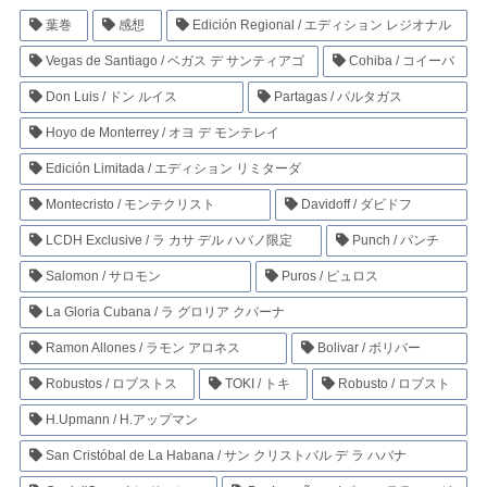
葉巻
感想
Edición Regional / エディション レジオナル
Vegas de Santiago / ベガス デ サンティアゴ
Cohiba / コイーバ
Don Luis / ドン ルイス
Partagas / パルタガス
Hoyo de Monterrey / オヨ デ モンテレイ
Edición Limitada / エディション リミターダ
Montecristo / モンテクリスト
Davidoff / ダビドフ
LCDH Exclusive / ラ カサ デル ハバノ限定
Punch / パンチ
Salomon / サロモン
Puros / ピュロス
La Gloria Cubana / ラ グロリア クバーナ
Ramon Allones / ラモン アロネス
Bolivar / ボリバー
Robustos / ロブストス
TOKI / トキ
Robusto / ロブスト
H.Upmann / H.アップマン
San Cristóbal de La Habana / サン クリストバル デ ラ ハバナ