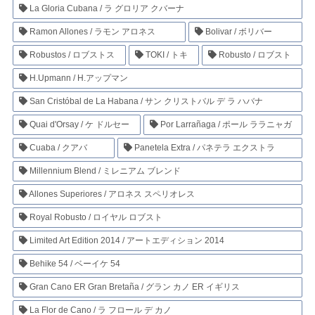
La Gloria Cubana / ラ グロリア クバーナ
Ramon Allones / ラモン アロネス
Bolivar / ボリバー
Robustos / ロブストス
TOKI / トキ
Robusto / ロブスト
H.Upmann / H.アップマン
San Cristóbal de La Habana / サン クリストバル デ ラ ハバナ
Quai d'Orsay / ケ ドルセー
Por Larrañaga / ポール ララニャガ
Cuaba / クアバ
Panetela Extra / パネテラ エクストラ
Millennium Blend / ミレニアム ブレンド
Allones Superiores / アロネス スペリオレス
Royal Robusto / ロイヤル ロブスト
Limited Art Edition 2014 / アートエディション 2014
Behike 54 / ベーイケ 54
Gran Cano ER Gran Bretaña / グラン カノ ER イギリス
La Flor de Cano / ラ フロール デ カノ