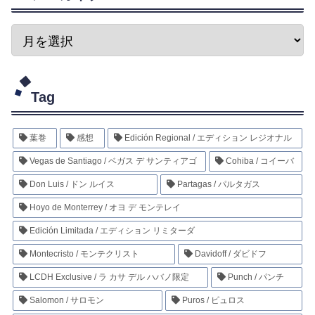
Tag
葉巻
感想
Edición Regional / エディション レジオナル
Vegas de Santiago / ベガス デ サンティアゴ
Cohiba / コイーバ
Don Luis / ドン ルイス
Partagas / パルタガス
Hoyo de Monterrey / オヨ デ モンテレイ
Edición Limitada / エディション リミターダ
Montecristo / モンテクリスト
Davidoff / ダビドフ
LCDH Exclusive / ラ カサ デル ハバノ限定
Punch / パンチ
Salomon / サロモン
Puros / ピュロス