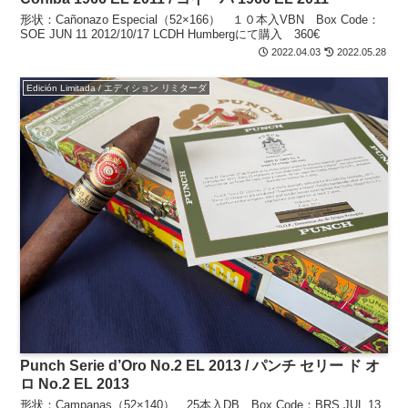
形状：Cañonazo Especial（52×166） １０本入VBN Box Code：
SOE JUN 11 2012/10/17 LCDH Humbergにて購入 360€
2022.04.03
2022.05.28
Edición Limitada / エディション リミターダ
Punch Serie d’Oro No.2 EL 2013 / パンチ セリー ド オ
ロ No.2 EL 2013
形状：Campanas（52×140） 25本入DB Box Code：BRS JUL 13