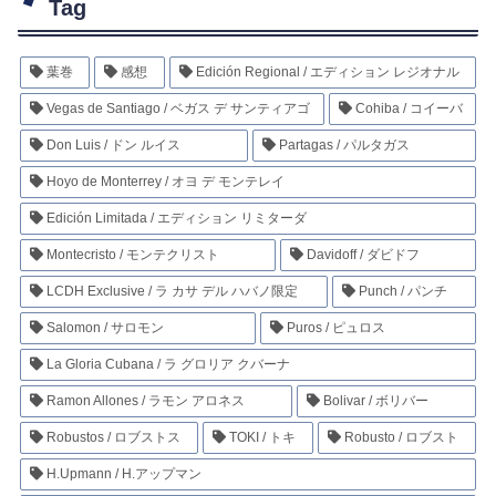
Tag
葉巻
感想
Edición Regional / エディション レジオナル
Vegas de Santiago / ベガス デ サンティアゴ
Cohiba / コイーバ
Don Luis / ドン ルイス
Partagas / パルタガス
Hoyo de Monterrey / オヨ デ モンテレイ
Edición Limitada / エディション リミターダ
Montecristo / モンテクリスト
Davidoff / ダビドフ
LCDH Exclusive / ラ カサ デル ハバノ限定
Punch / パンチ
Salomon / サロモン
Puros / ピュロス
La Gloria Cubana / ラ グロリア クバーナ
Ramon Allones / ラモン アロネス
Bolivar / ボリバー
Robustos / ロブストス
TOKI / トキ
Robusto / ロブスト
H.Upmann / H.アップマン