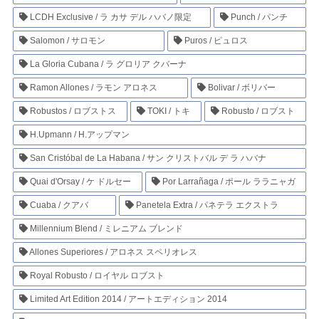
LCDH Exclusive / ラ カサ デル ハバノ限定
Punch / パンチ
Salomon / サロモン
Puros / ピュロス
La Gloria Cubana / ラ グロリア クバーナ
Ramon Allones / ラモン アロネス
Bolivar / ボリバー
Robustos / ロブストス
TOKI / トキ
Robusto / ロブスト
H.Upmann / H.アップマン
San Cristóbal de La Habana / サン クリストバル デ ラ ハバナ
Quai d'Orsay / ケ ドルセー
Por Larrañaga / ポール ララニャガ
Cuaba / クアバ
Panetela Extra / パネテラ エクストラ
Millennium Blend / ミレニアム ブレンド
Allones Superiores / アロネス スペリオレス
Royal Robusto / ロイヤル ロブスト
Limited Art Edition 2014 / アートエディション 2014