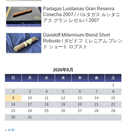
Partagas Lusitanias Gran Reserva
Cosecha 2007 / パルタガス ルシタニ
アス グラン レゼルバ 2007
Davidoff Millennium Blend Short
Robusto / ダビドフ ミレニアム ブレン
ド ショート ロブスト
2026年8月
日
月
火
水
木
金
土
1
2
3
4
5
6
7
8
9
10
11
12
13
14
15
16
17
18
19
20
21
22
23
24
25
26
27
28
29
30
31
« 8月