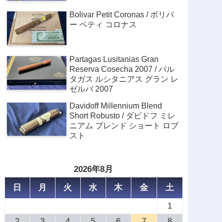
Bolivar Petit Coronas / ボリバ
ー ペティ コロナス
Partagas Lusitanias Gran
Reserva Cosecha 2007 / パル
タガス ルシタニアス グラン レ
ゼルバ 2007
Davidoff Millennium Blend
Short Robusto / ダビドフ ミレ
ニアム ブレンド ショート ロブ
スト
2026年8月
日
月
火
水
木
金
土
1
2
3
4
5
6
7
8