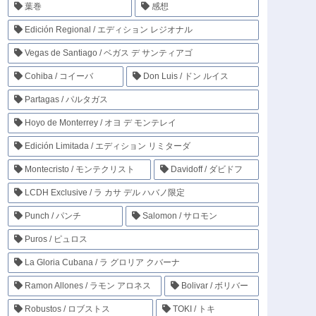
葉巻
感想
Edición Regional / エディション レジオナル
Vegas de Santiago / ベガス デ サンティアゴ
Cohiba / コイーバ
Don Luis / ドン ルイス
Partagas / パルタガス
Hoyo de Monterrey / オヨ デ モンテレイ
Edición Limitada / エディション リミターダ
Montecristo / モンテクリスト
Davidoff / ダビドフ
LCDH Exclusive / ラ カサ デル ハバノ限定
Punch / パンチ
Salomon / サロモン
Puros / ピュロス
La Gloria Cubana / ラ グロリア クバーナ
Ramon Allones / ラモン アロネス
Bolivar / ボリバー
Robustos / ロブストス
TOKI / トキ