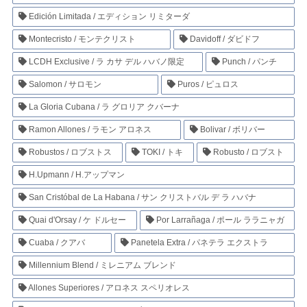
Edición Limitada / エディション リミターダ
Montecristo / モンテクリスト
Davidoff / ダビドフ
LCDH Exclusive / ラ カサ デル ハバノ限定
Punch / パンチ
Salomon / サロモン
Puros / ピュロス
La Gloria Cubana / ラ グロリア クバーナ
Ramon Allones / ラモン アロネス
Bolivar / ボリバー
Robustos / ロブストス
TOKI / トキ
Robusto / ロブスト
H.Upmann / H.アップマン
San Cristóbal de La Habana / サン クリストバル デ ラ ハバナ
Quai d'Orsay / ケ ドルセー
Por Larrañaga / ポール ララニャガ
Cuaba / クアバ
Panetela Extra / パネテラ エクストラ
Millennium Blend / ミレニアム ブレンド
Allones Superiores / アロネス スペリオレス