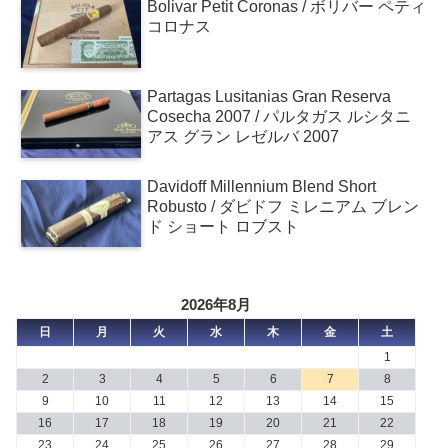
Bolivar Petit Coronas / ボリバー ペティ
コロナス
Partagas Lusitanias Gran Reserva
Cosecha 2007 / パルタガス ルシタニ
アス グラン レゼルバ 2007
Davidoff Millennium Blend Short
Robusto / ダビドフ ミレニアム ブレン
ド ショート ロブスト
2026年8月
日
月
火
水
木
金
土
1
2
3
4
5
6
7
8
9
10
11
12
13
14
15
16
17
18
19
20
21
22
23
24
25
26
27
28
29