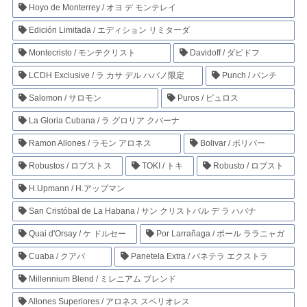
Hoyo de Monterrey / オヨ デ モンテレイ
Edición Limitada / エディション リミターダ
Montecristo / モンテクリスト
Davidoff / ダビドフ
LCDH Exclusive / ラ カサ デル ハバノ限定
Punch / パンチ
Salomon / サロモン
Puros / ピュロス
La Gloria Cubana / ラ グロリア クバーナ
Ramon Allones / ラモン アロネス
Bolivar / ボリバー
Robustos / ロブストス
TOKI / トキ
Robusto / ロブスト
H.Upmann / H.アップマン
San Cristóbal de La Habana / サン クリストバル デ ラ ハバナ
Quai d'Orsay / ケ ドルセー
Por Larrañaga / ポール ララニャガ
Cuaba / クアバ
Panetela Extra / パネテラ エクストラ
Millennium Blend / ミレニアム ブレンド
Allones Superiores / アロネス スペリオレス