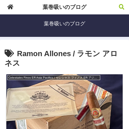
葉巻吸いのブログ
葉巻吸いのブログ
Ramon Allones / ラモン アロ
ネス
Celestiales Finos ER Asia Pacifico / セレシャス フィノス ER アジア太平洋地域