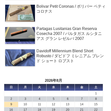
Bolivar Petit Coronas / ボリバー ペティ
コロナス
Partagas Lusitanias Gran Reserva
Cosecha 2007 / パルタガス ルシタニ
アス グラン レゼルバ 2007
Davidoff Millennium Blend Short
Robusto / ダビドフ ミレニアム ブレン
ド ショート ロブスト
2026年8月
日
月
火
水
木
金
土
1
2
3
4
5
6
7
8
9
10
11
12
13
14
15
16
17
18
19
20
21
22