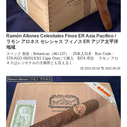
Ramón Allones Celestiales Finos ER Asia Pacifico /
ラモン アロネス セレシャス フィノス ER アジア太平洋
地域
スペック 形状：Britanicas（46×137） 25本入SLB Box Code：
STA AGO 092013/3/2 Cigar Oneにて購入 $374 序説 ラモン アロ
ネスはレジオナルの大御所とも言えるく...
2022.05.09
2022.08.09
Ramon Allones / ラモン アロネス