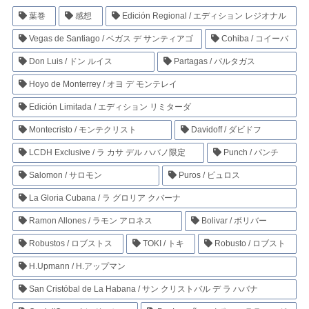
葉巻
感想
Edición Regional / エディション レジオナル
Vegas de Santiago / ベガス デ サンティアゴ
Cohiba / コイーバ
Don Luis / ドン ルイス
Partagas / パルタガス
Hoyo de Monterrey / オヨ デ モンテレイ
Edición Limitada / エディション リミターダ
Montecristo / モンテクリスト
Davidoff / ダビドフ
LCDH Exclusive / ラ カサ デル ハバノ限定
Punch / パンチ
Salomon / サロモン
Puros / ピュロス
La Gloria Cubana / ラ グロリア クバーナ
Ramon Allones / ラモン アロネス
Bolivar / ボリバー
Robustos / ロブストス
TOKI / トキ
Robusto / ロブスト
H.Upmann / H.アップマン
San Cristóbal de La Habana / サン クリストバル デ ラ ハバナ