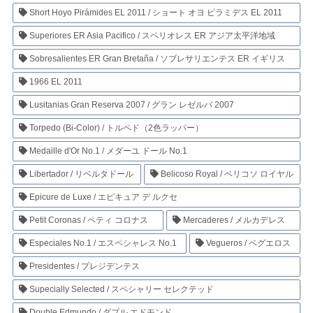
Short Hoyo Pirámides EL 2011 / ショート オヨ ピラミデス EL 2011
Superiores ER Asia Pacifico / スペリオレス ER アジア太平洋地域
Sobresalientes ER Gran Bretaña / ソブレサリエンテス ER イギリス
1966 EL 2011
Lusitanias Gran Reserva 2007 / グラン レゼルバ 2007
Torpedo (Bi-Color) / トルペド（2色ラッパー）
Medaille d'Or No.1 / メダーユ ドール No.1
Libertador / リベルタドール
Belicoso Royal / ベリコソ ロイヤル
Epicure de Luxe / エピキュア デ ルクセ
Petit Coronas / ペティ コロナス
Mercaderes / メルカデレス
Especiales No.1 / エスペシャレス No.1
Vegueros / ベグエロス
Presidentes / プレジデンテス
Supecially Selected / スペシャリー セレクテッド
Double Edmundo / ダブル エドモンド