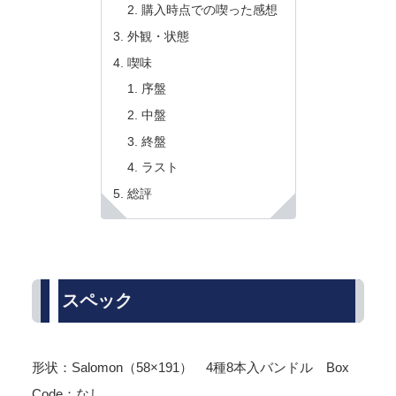
購入時点での喫った感想
外観・状態
喫味
序盤
中盤
終盤
ラスト
総評
スペック
形状：Salomon（58×191） 4種8本入バンドル Box
Code：なし