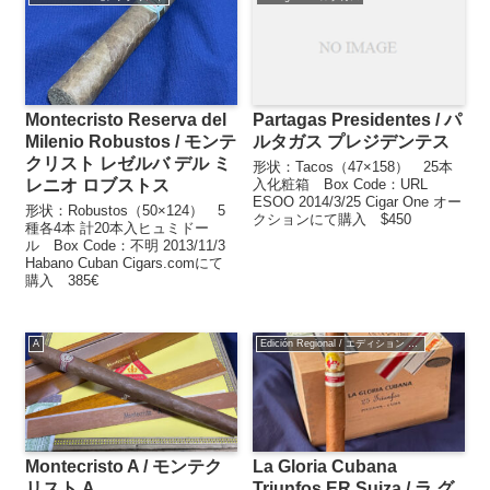
Montecristo Reserva del
Partagas Presidentes / パ
Milenio Robustos / モンテ
ルタガス プレジデンテス
クリスト レゼルバ デル ミ
形状：Tacos（47×158） 25本
レニオ ロブストス
入化粧箱 Box Code：URL
ESOO 2014/3/25 Cigar One オー
形状：Robustos（50×124） 5
クションにて購入 $450
種各4本 計20本入ヒュミドー
ル Box Code：不明 2013/11/3
Habano Cuban Cigars.comにて
購入 385€
A
Edición Regional / エディション レジオナル
Montecristo A / モンテク
La Gloria Cubana
リスト A
Triunfos ER Suiza / ラ グ