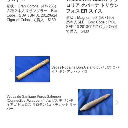
ロリア クバーナ トリウン
形状：Gran Corona（47×235）
３種２本入りサンプラー Box
フォス ER スイス
Code：SUA JUN 01 2012/6/24
形状：Magnum 50（50×160）
Cigar of Cubaにて購入 $139
25本入SLB Box Code：POL
SEP 10 2013/11/17 Cigar Oneに
て購入 $430
Vegas Robaina Don Alejandro / ベガス ロバ
イナ ドン アレハンドロ
Vegas de Santiago Puros Salomon
(Connecticut Wrapper) / ヴェガス デ サンテ
ィアゴ ピュロス サロモン (コネチカット ラッ
パー)