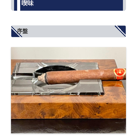
喫味
序盤