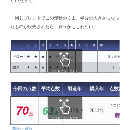
ないだろう。
同じブレンドでこの形状のまま、半分の大きさになっ
たものが販売されたら、買うかもしれない。
0
1
2
3
4
5
6
7
8
9
10
ドロー
★
★
★
★
☆
☆
☆
０：息が通ら
強さ
★
★
★
★
★
★
1：ライト
スクロールできます
今回の点数
平均点数
製造年
購入年
点数履歴
2013年
70
63
2012年？
2012年
点
点
55
スクロールできます
葉巻の点数