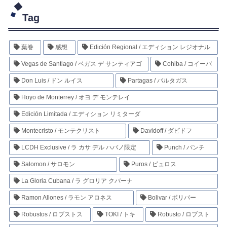
Tag
葉巻
感想
Edición Regional / エディション レジオナル
Vegas de Santiago / ベガス デ サンティアゴ
Cohiba / コイーバ
Don Luis / ドン ルイス
Partagas / パルタガス
Hoyo de Monterrey / オヨ デ モンテレイ
Edición Limitada / エディション リミターダ
Montecristo / モンテクリスト
Davidoff / ダビドフ
LCDH Exclusive / ラ カサ デル ハバノ限定
Punch / パンチ
Salomon / サロモン
Puros / ピュロス
La Gloria Cubana / ラ グロリア クバーナ
Ramon Allones / ラモン アロネス
Bolivar / ボリバー
Robustos / ロブストス
TOKI / トキ
Robusto / ロブスト