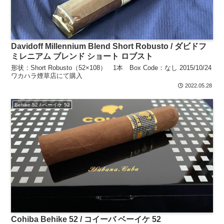
Davidoff Millennium Blend Short Robusto / ダビドフ
ミレニアム ブレンド ショート ロブスト
形状：Short Robusto（52×108） 1本 Box Code：なし 2015/10/24
ワカハラ煙草店にて購入
2022.05.28
Behike 52 / ベーイケ 52
Cohiba Behike 52 / コイーバ ベーイケ 52