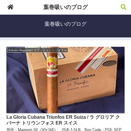
葉巻吸いのブログ
葉巻吸いのブログ
Edición Regional / エディション レジオナル
La Gloria Cubana Triunfos ER Suiza / ラ グロリア ク
バーナ トリウンフォス ER スイス
形状：Magnum 50（50×160） 25本入SLB Box Code：POL SEP