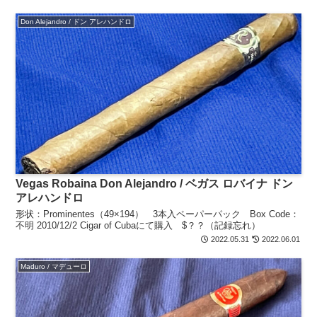
Don Alejandro / ドン アレハンドロ
Vegas Robaina Don Alejandro / ベガス ロバイナ ドン
アレハンドロ
形状：Prominentes（49×194） 3本入ペーパーパック Box Code：
不明 2010/12/2 Cigar of Cubaにて購入 $？？（記録忘れ）
2022.05.31
2022.06.01
Maduro / マデューロ