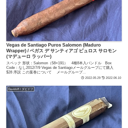
Vegas de Santiago Puros Salomon (Maduro
Wrapper) / ベガス デ サンティアゴ ピュロス サロモン
(マデューロ ラッパー)
スペック 形状：Salomon（58×191） 4種8本入バンドル Box
Code：なし2012/7/9 Vegas de Santiagoメールグループにて購入
$28 序説 この葉巻について メールグループ...
2022.05.29
2022.06.10
Davidoff / ダビドフ