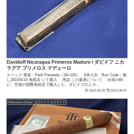
Davidoff Nicaragua Primeros Maduro / ダビドフ ニカ
ラグア プリメロス マデューロ
スペック 形状：Petit Panetela（34×105） 6本入缶 Box Code：無
し2015/6/14 免税店 にて購入 序説 この葉巻について 出張の時
に、空港の国際免税店で購入した、ダビドフのニカ...
2022.05.20
2022.06.07
Robusutos Extra / ロブストス エクストラ