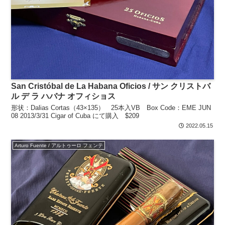
San Cristóbal de La Habana Oficios / サン クリストバ
ル デ ラ ハバナ オフィショス
形状：Dalias Cortas（43×135） 25本入VB Box Code：EME JUN
08 2013/3/31 Cigar of Cuba にて購入 $209
2022.05.15
Arturo Fuente / アルトゥーロ フェンテ