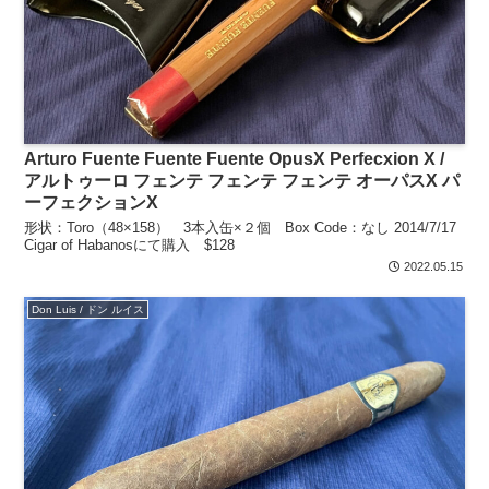
Arturo Fuente Fuente Fuente OpusX Perfecxion X /
アルトゥーロ フェンテ フェンテ フェンテ オーパスX パ
ーフェクションX
形状：Toro（48×158） 3本入缶×２個 Box Code：なし 2014/7/17
Cigar of Habanosにて購入 $128
2022.05.15
Don Luis / ドン ルイス