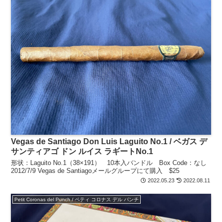
Vegas de Santiago Don Luis Laguito No.1 / ベガス デ
サンティアゴ ドン ルイス ラギートNo.1
形状：Laguito No.1（38×191） 10本入バンドル Box Code：なし
2012/7/9 Vegas de Santiagoメールグループにて購入 $25
2022.05.23
2022.08.11
Petit Coronas del Punch / ペティ コロナス デル パンチ