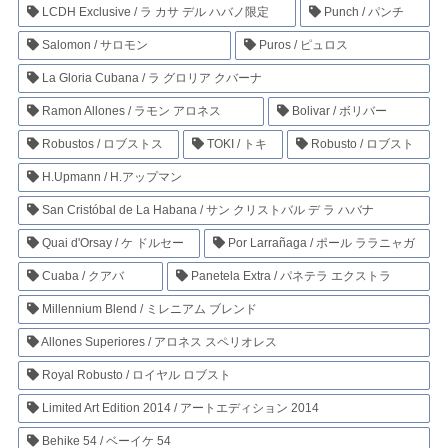
LCDH Exclusive / ラ カサ デル ハバノ限定
Punch / パンチ
Salomon / サロモン
Puros / ピュロス
La Gloria Cubana / ラ グロリア クバーナ
Ramon Allones / ラモン アロネス
Bolivar / ボリバー
Robustos / ロブストス
TOKI / トキ
Robusto / ロブスト
H.Upmann / H.アップマン
San Cristóbal de La Habana / サン クリストバル デ ラ ハバナ
Quai d'Orsay / ケ ドルセー
Por Larrañaga / ポール ララニャガ
Cuaba / クアバ
Panetela Extra / パネテラ エクストラ
Millennium Blend / ミレニアム ブレンド
Allones Superiores / アロネス スペリオレス
Royal Robusto / ロイヤル ロブスト
Limited Art Edition 2014 / アートエディション 2014
Behike 54 / ベーイケ 54