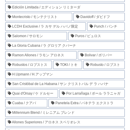
Edición Limitada / エディション リミターダ
Montecristo / モンテクリスト
Davidoff / ダビドフ
LCDH Exclusive / ラ カサ デル ハバノ限定
Punch / パンチ
Salomon / サロモン
Puros / ピュロス
La Gloria Cubana / ラ グロリア クバーナ
Ramon Allones / ラモン アロネス
Bolivar / ボリバー
Robustos / ロブストス
TOKI / トキ
Robusto / ロブスト
H.Upmann / H.アップマン
San Cristóbal de La Habana / サン クリストバル デ ラ ハバナ
Quai d'Orsay / ケ ドルセー
Por Larrañaga / ポール ララニャガ
Cuaba / クアバ
Panetela Extra / パネテラ エクストラ
Millennium Blend / ミレニアム ブレンド
Allones Superiores / アロネス スペリオレス