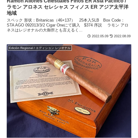
Ramón Allones Celestiales Finos ER Asia Pacifico /
ラモン アロネス セレシャス フィノス ER アジア太平洋
地域
スペック 形状：Britanicas（46×137） 25本入SLB Box Code：
STA AGO 092013/3/2 Cigar Oneにて購入 $374 序説 ラモン アロ
ネスはレジオナルの大御所とも言えるく...
2022.05.09
2022.08.09
Edición Regional / エディション レジオナル