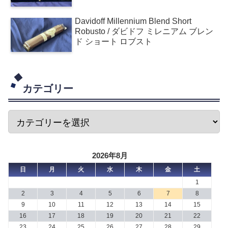
Davidoff Millennium Blend Short
Robusto / ダビドフ ミレニアム ブレン
ド ショート ロブスト
カテゴリー
2026年8月
日
月
火
水
木
金
土
1
2
3
4
5
6
7
8
9
10
11
12
13
14
15
16
17
18
19
20
21
22
23
24
25
26
27
28
29