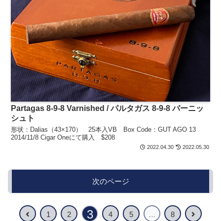
Partagas 8-9-8 Varnished / パルタガス 8-9-8 バーニッ
シュト
形状：Dalias（43×170） 25本入VB Box Code：GUT AGO 13
2014/11/8 Cigar Oneにて購入 $208
2022.04.30
2022.05.30
次のページ
3
1
2
4
5
…
8