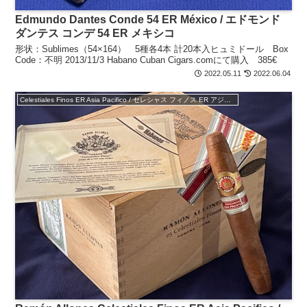
Edmundo Dantes Conde 54 ER México / エドモンド
ダンテス コンデ 54 ER メキシコ
形状：Sublimes（54×164） 5種各4本 計20本入ヒュミドール Box
Code：不明 2013/11/3 Habano Cuban Cigars.comにて購入 385€
2022.05.11
2022.06.04
Celestiales Finos ER Asia Pacifico / セレシャス フィノス ER アジア太平洋地域