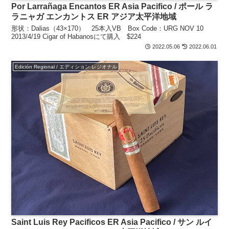
Por Larrañaga Encantos ER Asia Pacifico / ポール ラ
ラニャガ エンカントス ER アジア太平洋地域
形状：Dalias（43×170） 25本入VB Box Code：URG NOV 10
2013/4/19 Cigar of Habanosにて購入 $224
2022.05.06
2022.06.01
Edición Regional / エディション レジオナル
Saint Luis Rey Pacificos ER Asia Pacifico / サン ルイ