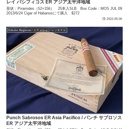
レイ パシフィコス ER アジア太平洋地域
形状：Piramides（52×156） 25本入SLB Box Code：MOS JUL 09
2013/6/24 Cigar of Habanosにて購入 $272
2022.05.06
Edición Regional / エディション レジオナル
Punch Sabrosos ER Asia Pacifico / パンチ サブロソス
ER アジア太平洋地域