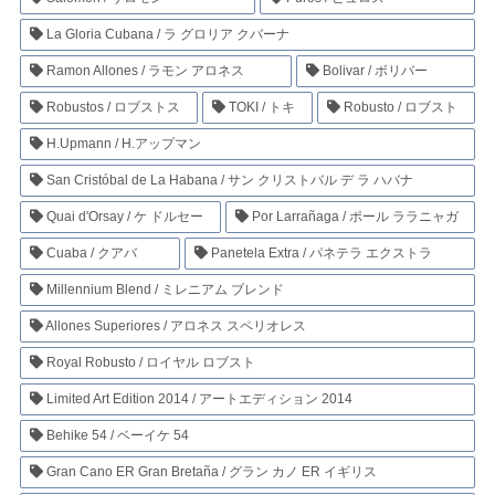
La Gloria Cubana / ラ グロリア クバーナ
Ramon Allones / ラモン アロネス
Bolivar / ボリバー
Robustos / ロブストス
TOKI / トキ
Robusto / ロブスト
H.Upmann / H.アップマン
San Cristóbal de La Habana / サン クリストバル デ ラ ハバナ
Quai d'Orsay / ケ ドルセー
Por Larrañaga / ポール ララニャガ
Cuaba / クアバ
Panetela Extra / パネテラ エクストラ
Millennium Blend / ミレニアム ブレンド
Allones Superiores / アロネス スペリオレス
Royal Robusto / ロイヤル ロブスト
Limited Art Edition 2014 / アートエディション 2014
Behike 54 / ベーイケ 54
Gran Cano ER Gran Bretaña / グラン カノ ER イギリス