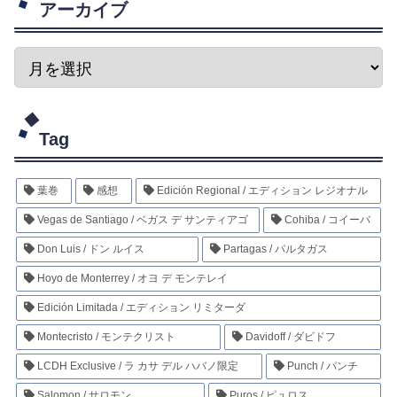
アーカイブ
Tag
葉巻
感想
Edición Regional / エディション レジオナル
Vegas de Santiago / ベガス デ サンティアゴ
Cohiba / コイーバ
Don Luis / ドン ルイス
Partagas / パルタガス
Hoyo de Monterrey / オヨ デ モンテレイ
Edición Limitada / エディション リミターダ
Montecristo / モンテクリスト
Davidoff / ダビドフ
LCDH Exclusive / ラ カサ デル ハバノ限定
Punch / パンチ
Salomon / サロモン
Puros / ピュロス