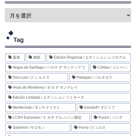
Tag
葉巻
感想
Edición Regional / エディション レジオナル
Vegas de Santiago / ベガス デ サンティアゴ
Cohiba / コイーバ
Don Luis / ドン ルイス
Partagas / パルタガス
Hoyo de Monterrey / オヨ デ モンテレイ
Edición Limitada / エディション リミターダ
Montecristo / モンテクリスト
Davidoff / ダビドフ
LCDH Exclusive / ラ カサ デル ハバノ限定
Punch / パンチ
Salomon / サロモン
Puros / ピュロス