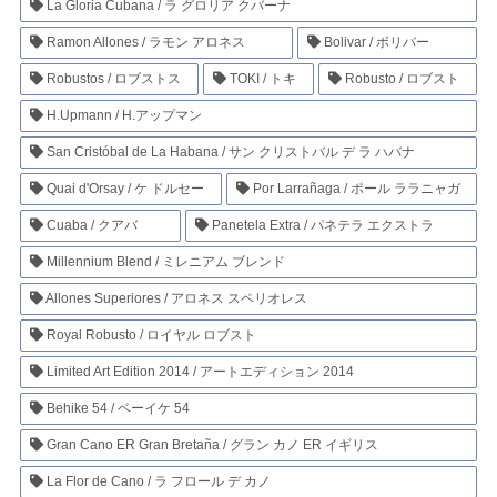
La Gloria Cubana / ラ グロリア クバーナ
Ramon Allones / ラモン アロネス
Bolivar / ボリバー
Robustos / ロブストス
TOKI / トキ
Robusto / ロブスト
H.Upmann / H.アップマン
San Cristóbal de La Habana / サン クリストバル デ ラ ハバナ
Quai d'Orsay / ケ ドルセー
Por Larrañaga / ポール ララニャガ
Cuaba / クアバ
Panetela Extra / パネテラ エクストラ
Millennium Blend / ミレニアム ブレンド
Allones Superiores / アロネス スペリオレス
Royal Robusto / ロイヤル ロブスト
Limited Art Edition 2014 / アートエディション 2014
Behike 54 / ベーイケ 54
Gran Cano ER Gran Bretaña / グラン カノ ER イギリス
La Flor de Cano / ラ フロール デ カノ